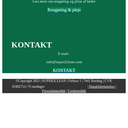
Læs mere om rengøring og pleje af læder
Rengøring & pleje
KONTAKT
E-mail.:
info@super2clean.com
KONTAKT
©Copyright 2021 | SUPER2CLEAN | Firhuse 1 | 7441 Bording | CVR:
45462714 | Vi modtager
|
Handelsbetingelser
|
Persondatapolitik
|
Cookiepolitik