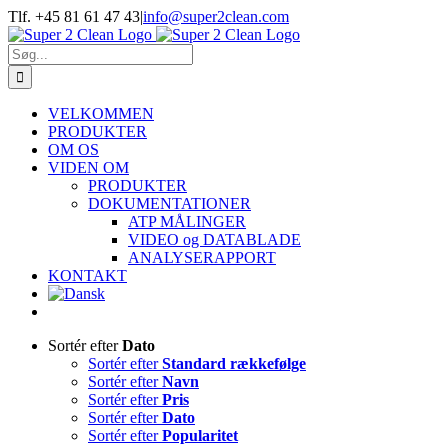
Skip
Tlf. +45 81 61 47 43
|
info@super2clean.com
to
content
Søg
efter:
VELKOMMEN
PRODUKTER
OM OS
VIDEN OM
PRODUKTER
DOKUMENTATIONER
ATP MÅLINGER
VIDEO og DATABLADE
ANALYSERAPPORT
KONTAKT
Sortér efter
Dato
Sortér efter
Standard rækkefølge
Sortér efter
Navn
Sortér efter
Pris
Sortér efter
Dato
Sortér efter
Popularitet