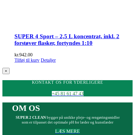
SUPER 4 Sport – 2,5 L koncentrat, inkl. 2
forstøver flasker, fortyndes 1:10
kr.
942.00
Tilføj til kurv
Detaljer
Close
×
product
quick
KONTAKT OS FOR YDERLIGERE
view
+45 81 61 47 43
OM OS
SUPER 2 CLEAN
bygger på unikke pleje- og rengøringsmidler
som er tilpasset det optimale pH for læder og kunstlæder
LÆS MERE