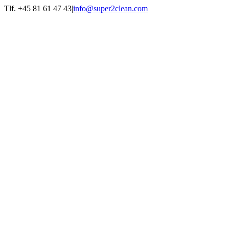
Skip
Tlf. +45 81 61 47 43
|
info@super2clean.com
to
content