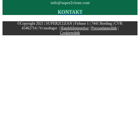
info@super2clean.com
KONTAKT
©Copyright 2021 | SUPER2CLEAN | Firhuse 1 | 7441 Bording | CVR:
45462714 | Vi modtager
|
Handelsbetingelser
|
Persondatapolitik
|
Cookiepolitik