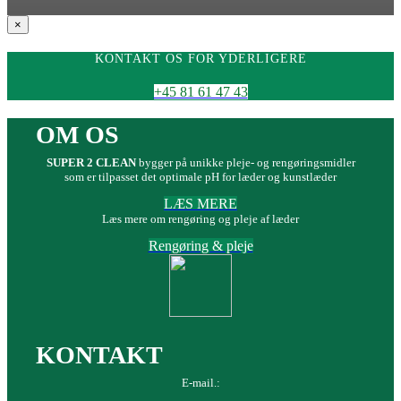
Close
×
product
quick
KONTAKT OS FOR YDERLIGERE
view
+45 81 61 47 43
OM OS
SUPER 2 CLEAN
bygger på unikke pleje- og rengøringsmidler
som er tilpasset det optimale pH for læder og kunstlæder
LÆS MERE
Læs mere om rengøring og pleje af læder
Rengøring & pleje
KONTAKT
E-mail.: