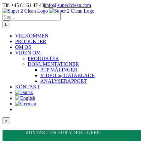
Skip
Tlf. +45 81 61 47 43
|
info@super2clean.com
to
content
Søg
efter:
VELKOMMEN
PRODUKTER
OM OS
VIDEN OM
PRODUKTER
DOKUMENTATIONER
ATP MÅLINGER
VIDEO og DATABLADE
ANALYSERAPPORT
KONTAKT
Close
×
product
quick
KONTAKT OS FOR YDERLIGERE
view