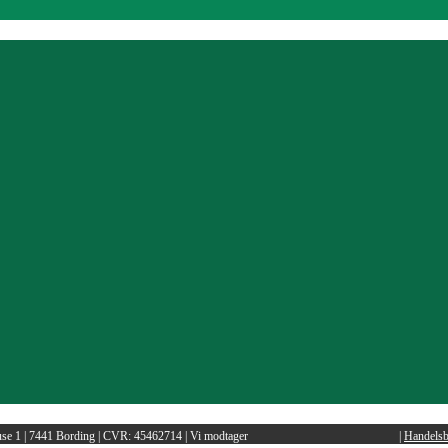
e 1 | 7441 Bording | CVR: 45462714 | Vi modtager
|
Handelsb