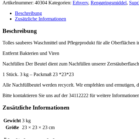
CLEAN
Artikelnummer:
40304
Kategorien:
Erhverv
,
Rengøringsmiddel
,
Supr
-
NACHFÜLLPOSE
Beschreibung
2,5
Zusätzliche Informationen
L
–
Beschreibung
kr.
168,00
Tolles sauberes Waschmittel und Pflegeprodukt für alle Oberflächen 
+
Mütter
Entfernt Bakterien und Viren
DKK210,00
Menge
Nachfüllen Der Beutel dient zum Nachfüllen unserer Zerstäuberflasc
1 Stück. 3 kg – Packmaß 23 *23*23
Alle Nachfüllbeutel werden recycelt. Wir empfehlen und ermutigen, 
Bitte kontaktieren Sie uns auf der 34112222 für weitere Informationen
Zusätzliche Informationen
Gewicht
3 kg
Größe
23 × 23 × 23 cm