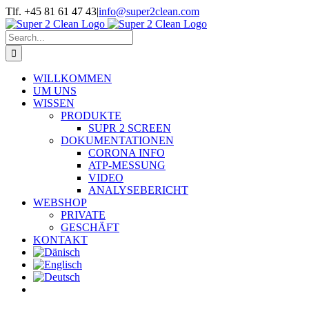
Skip
Tlf. +45 81 61 47 43
|
info@super2clean.com
to
content
Search
for:
WILLKOMMEN
UM UNS
WISSEN
PRODUKTE
SUPR 2 SCREEN
DOKUMENTATIONEN
CORONA INFO
ATP-MESSUNG
VIDEO
ANALYSEBERICHT
WEBSHOP
PRIVATE
GESCHÄFT
KONTAKT