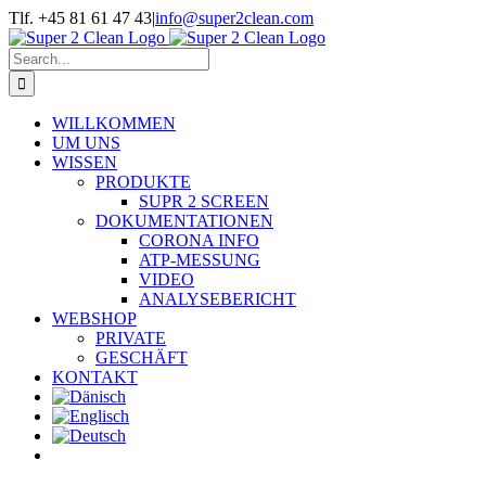
Skip
Tlf. +45 81 61 47 43
|
info@super2clean.com
to
content
Search
for:
WILLKOMMEN
UM UNS
WISSEN
PRODUKTE
SUPR 2 SCREEN
DOKUMENTATIONEN
CORONA INFO
ATP-MESSUNG
VIDEO
ANALYSEBERICHT
WEBSHOP
PRIVATE
GESCHÄFT
KONTAKT