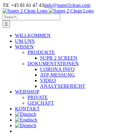
Skip
Tlf. +45 81 61 47 43
|
info@super2clean.com
to
content
Search
for:
WILLKOMMEN
UM UNS
WISSEN
PRODUKTE
SUPR 2 SCREEN
DOKUMENTATIONEN
CORONA INFO
ATP-MESSUNG
VIDEO
ANALYSEBERICHT
WEBSHOP
PRIVATE
GESCHÄFT
KONTAKT