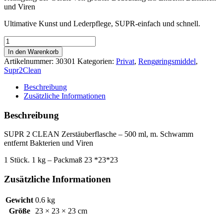
und Viren
Ultimative Kunst und Lederpflege, SUPR-einfach und schnell.
SUPR
2
In den Warenkorb
CLEAN
Artikelnummer:
30301
Kategorien:
Privat
,
Rengøringsmiddel
,
Zerstäuberflasche
Supr2Clean
-
500
Beschreibung
ml,
Zusätzliche Informationen
m.
Pilz
Beschreibung
entfernt
Bakterien
SUPR 2 CLEAN Zerstäuberflasche – 500 ml, m. Schwamm
und
entfernt Bakterien und Viren
Viren
Menge
1 Stück. 1 kg – Packmaß 23 *23*23
Zusätzliche Informationen
Gewicht
0.6 kg
Größe
23 × 23 × 23 cm