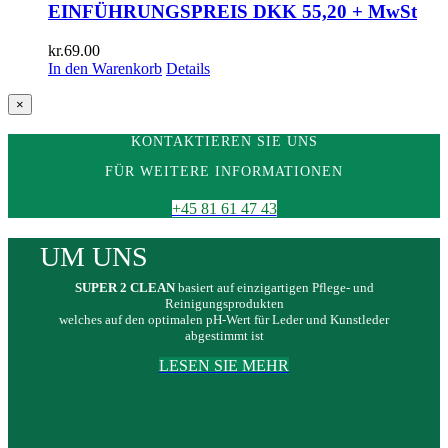
EINFÜHRUNGSPREIS DKK 55,20 + MwSt
kr.
69.00
In den Warenkorb
Details
Close
×
product
quick
KONTAKTIEREN SIE UNS
view
FÜR WEITERE INFORMATIONEN
+45 81 61 47 43
UM UNS
SUPER 2 CLEAN
basiert auf einzigartigen Pflege- und
Reinigungsprodukten
welches auf den optimalen pH-Wert für Leder und Kunstleder
abgestimmt ist
LESEN SIE MEHR