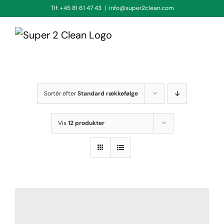
Skip
Tlf. +45 81 61 47 43
|
info@super2clean.com
to
content
Sortér efter
Standard rækkefølge
Vis
12 produkter