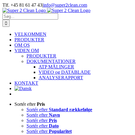
Skip
Tlf. +45 81 61 47 43
|
info@super2clean.com
to
content
Søg
efter:
VELKOMMEN
PRODUKTER
OM OS
VIDEN OM
PRODUKTER
DOKUMENTATIONER
ATP MÅLINGER
VIDEO og DATABLADE
ANALYSERAPPORT
KONTAKT
Sortér efter
Pris
Sortér efter
Standard rækkefølge
Sortér efter
Navn
Sortér efter
Pris
Sortér efter
Dato
Sortér efter
Popularitet