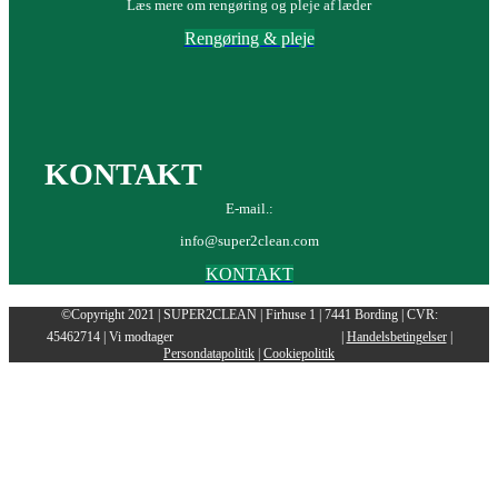
Læs mere om rengøring og pleje af læder
Rengøring & pleje
KONTAKT
E-mail.:
info@super2clean.com
KONTAKT
©Copyright 2021 | SUPER2CLEAN | Firhuse 1 | 7441 Bording | CVR:
45462714 | Vi modtager
|
Handelsbetingelser
|
Persondatapolitik
|
Cookiepolitik