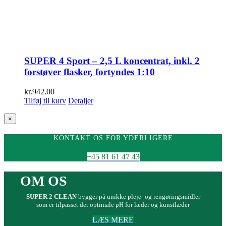
SUPER 4 Sport – 2,5 L koncentrat, inkl. 2
forstøver flasker, fortyndes 1:10
kr.
942.00
Tilføj til kurv
Detaljer
Close
×
product
quick
KONTAKT OS FOR YDERLIGERE
view
+45 81 61 47 43
OM OS
SUPER 2 CLEAN
bygger på unikke pleje- og rengøringsmidler
som er tilpasset det optimale pH for læder og kunstlæder
LÆS MERE