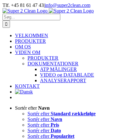
Skip
Tlf. +45 81 61 47 43
|
info@super2clean.com
to
content
Søg
efter:
VELKOMMEN
PRODUKTER
OM OS
VIDEN OM
PRODUKTER
DOKUMENTATIONER
ATP MÅLINGER
VIDEO og DATABLADE
ANALYSERAPPORT
KONTAKT
Sortér efter
Navn
Sortér efter
Standard rækkefølge
Sortér efter
Navn
Sortér efter
Pris
Sortér efter
Dato
Sortér efter
Popularitet