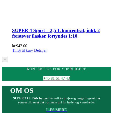
SUPER 4 Sport – 2,5 L koncentrat, inkl. 2
forstøver flasker, fortyndes 1:10
kr.
942.00
Tilføj til kurv
Detaljer
Close
×
product
quick
KONTAKT OS FOR YDERLIGERE
view
+45 81 61 47 43
OM OS
SUPER 2 CLEAN
bygger på unikke pleje- og rengøringsmidler
som er tilpasset det optimale pH for læder og kunstlæder
LÆS MERE