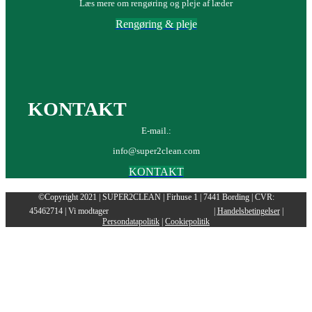
Læs mere om rengøring og pleje af læder
Rengøring & pleje
KONTAKT
E-mail.:
info@super2clean.com
KONTAKT
©Copyright 2021 | SUPER2CLEAN | Firhuse 1 | 7441 Bording | CVR:
45462714 | Vi modtager
|
Handelsbetingelser
|
Persondatapolitik
|
Cookiepolitik