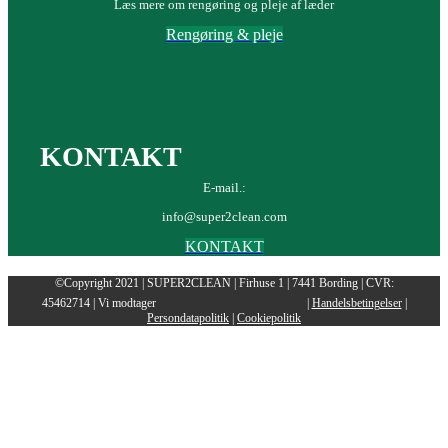
Læs mere om rengøring og pleje af læder
Rengøring & pleje
KONTAKT
E-mail.:
info@super2clean.com
KONTAKT
©Copyright 2021 | SUPER2CLEAN | Firhuse 1 | 7441 Bording | CVR:
45462714 | Vi modtager
|
Handelsbetingelser
|
Persondatapolitik
|
Cookiepolitik