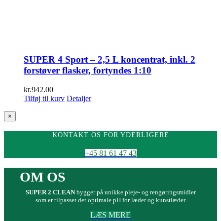
SUPER 4 Sport – 2,5 L koncentrat, inkl. 2
forstøver flasker, fortyndes 1:10
kr.
942.00
Tilføj til kurv
Detaljer
Close
×
product
quick
KONTAKT OS FOR YDERLIGERE
view
+45 81 61 47 43
OM OS
SUPER 2 CLEAN
bygger på unikke pleje- og rengøringsmidler
som er tilpasset det optimale pH for læder og kunstlæder
LÆS MERE