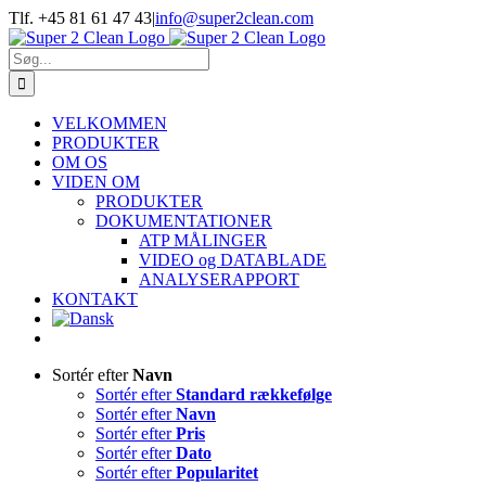
Skip
Tlf. +45 81 61 47 43
|
info@super2clean.com
to
content
Søg
efter:
VELKOMMEN
PRODUKTER
OM OS
VIDEN OM
PRODUKTER
DOKUMENTATIONER
ATP MÅLINGER
VIDEO og DATABLADE
ANALYSERAPPORT
KONTAKT
Sortér efter
Navn
Sortér efter
Standard rækkefølge
Sortér efter
Navn
Sortér efter
Pris
Sortér efter
Dato
Sortér efter
Popularitet